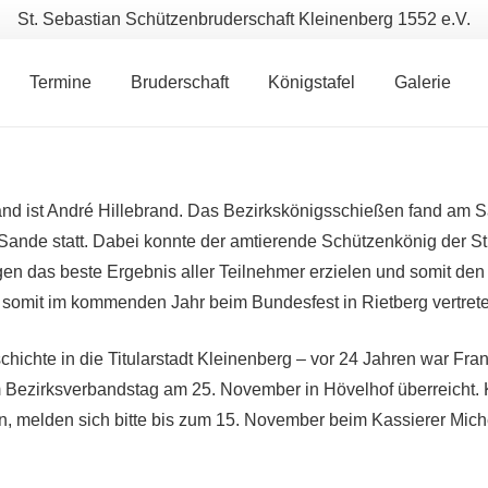
St. Sebastian Schützenbruderschaft Kleinenberg 1552 e.V.
Termine
Bruderschaft
Königstafel
Galerie
d ist André Hillebrand. Das Bezirkskönigsschießen fand am Sa
Sande statt. Dabei konnte der amtierende Schützenkönig der S
ngen das beste Ergebnis aller Teilnehmer erzielen und somit d
somit im kommenden Jahr beim Bundesfest in Rietberg vertret
chichte in die Titularstadt Kleinenberg – vor 24 Jahren war Fra
Bezirksverbandstag am 25. November in Hövelhof überreicht. 
, melden sich bitte bis zum 15. November beim Kassierer Miche