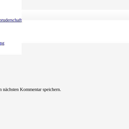
ruderschaft
sind mit
*
markiert
ung
n nächsten Kommentar speichern.