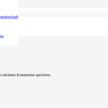
ruderschaft
sind mit
*
markiert
ung
n nächsten Kommentar speichern.