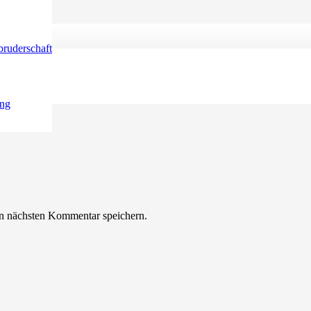
ruderschaft
sind mit
*
markiert
ung
n nächsten Kommentar speichern.