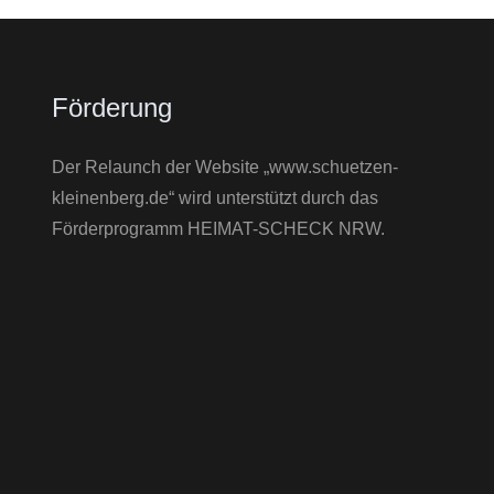
Förderung
Der Relaunch der Website „www.schuetzen-
kleinenberg.de“ wird unterstützt durch das
Förderprogramm HEIMAT-SCHECK NRW.